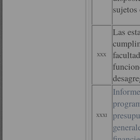
sujetos
Las est
cumplim
faculta
XXX
funcion
desagre
Informe
program
presupu
XXXI
general
financie