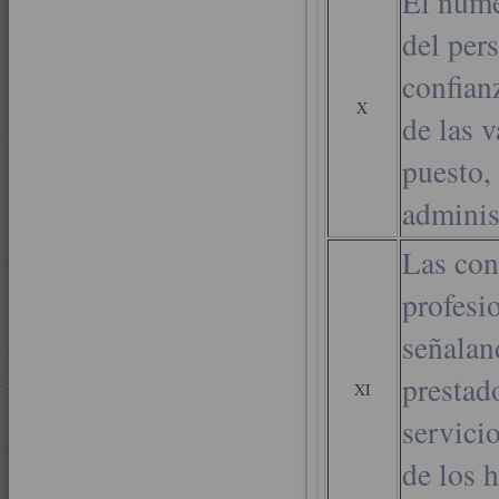
El núme
del per
confianz
X
de las v
puesto,
adminis
Las con
profesi
señalan
prestado
XI
servici
de los 