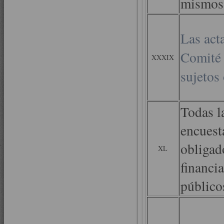
mismos
Las act
Comité 
XXXIX
sujetos
Todas l
encuest
obligad
XL
financi
público