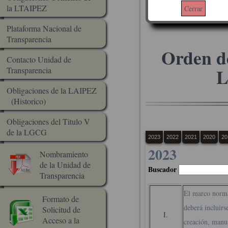
Transparen
la LTAIPEZ
Cerrar
Plataforma Nacional de
Transparencia
Orden de
Contacto Unidad de
L
Transparencia
Obligaciones de la LAIPEZ
(Historico)
Obligaciones del Titulo V
de la LGCG
2023
2022
2021
2020
20
2023
Nombramiento
de la Unidad de
Buscador
Transparencia
El marco normat
Formato de
deberá incluirs
Solicitud de
I.
Acceso a la
creación, manua