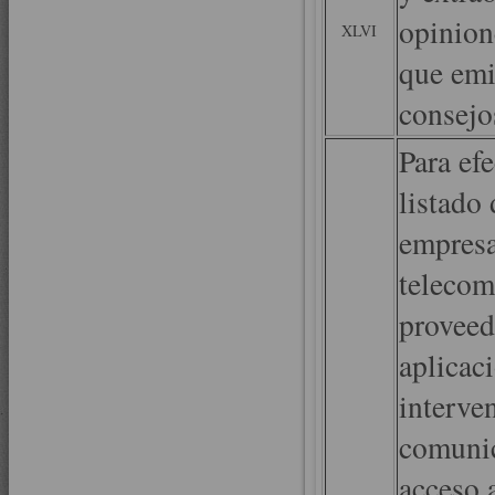
opinion
XLVI
que emi
consejo
Para efe
listado 
empresa
telecom
proveed
aplicaci
interve
comunic
acceso a