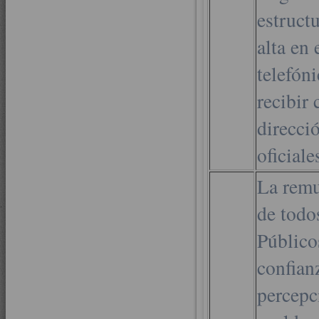
estructu
alta en
telefón
recibir
direcci
oficiale
La remu
de todo
Público
confianz
percepc