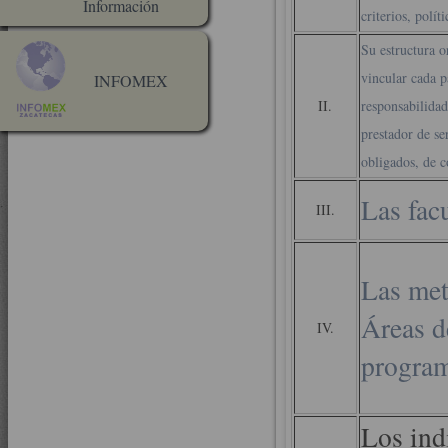
Información
criterios, políti
Su estructura 
vincular cada pa
INFOMEX
II.
responsabilidad
prestador de se
obligados, de c
Las fac
III.
Las met
Áreas d
IV.
program
Los ind