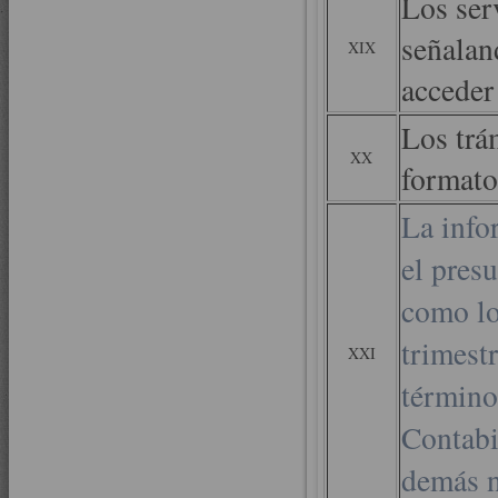
Los ser
señalan
XIX
acceder 
Los trám
XX
formato
La info
el pres
como lo
trimestr
XXI
término
Contabi
demás n