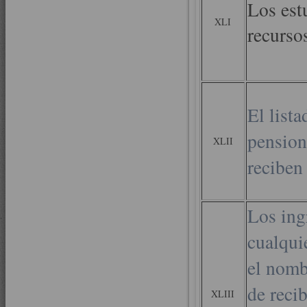
Los est
XLI
recurso
El lista
pension
XLII
reciben
Los ing
cualqui
el nomb
de recib
XLIII