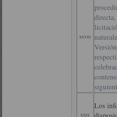
procedi
directa,
licitaci
natural
XXVIII
Versión
respecti
celebra
contene
siguient
Los inf
disposi
XXIX