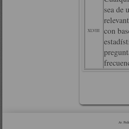
sea de u
relevan
con bas
XLVIII
estadíst
pregunt
frecuenc
Av. Ped