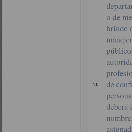
departa
o de me
brinde 
manejen
públicos
autorid
profesi
de conf
VII
personal
deberá i
nombre,
asignado