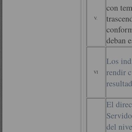
con tem
trascen
V.
conform
deban e
Los ind
rendir 
VI
resultad
El direc
Servidor
del nive