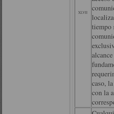
comunic
XLVII
localiz
tiempo 
comunic
exclusi
alcance
fundame
requeri
caso, l
con la a
corresp
Cualqui