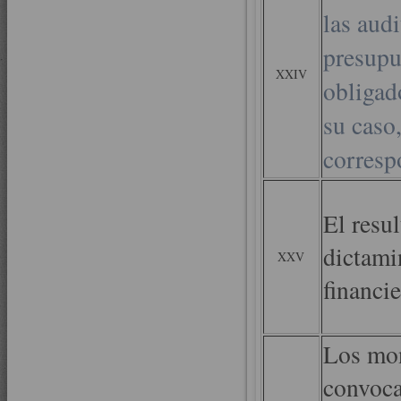
las audi
presupu
XXIV
obligado
su caso,
corresp
El resul
dictami
XXV
financie
Los mon
convoca