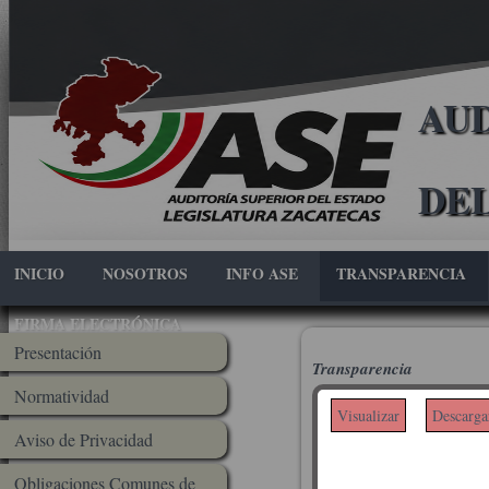
AUD
DE
INICIO
NOSOTROS
INFO ASE
TRANSPARENCIA
FIRMA ELECTRÓNICA
Presentación
Transparencia
Normatividad
Obliga
Visualizar
Descarga
Aviso de Privacidad
sujet
Obligaciones Comunes de