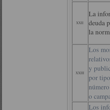
La infor
deuda p
XXII
la norm
Los mon
relativ
y publi
XXIII
por tip
número 
o campa
Los inf