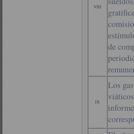
sueldos
VIII
gratific
comisio
estímul
de comp
periodi
remuner
Los gas
viáticos
IX
informe
corresp