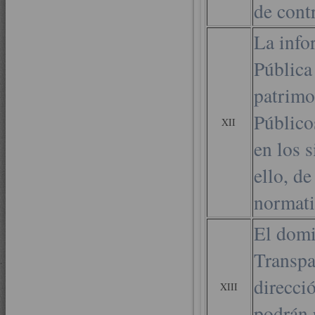
de cont
La info
Pública
patrimo
Público
XII
en los 
ello, de
normati
El domi
Transpa
direcci
XIII
podrán r