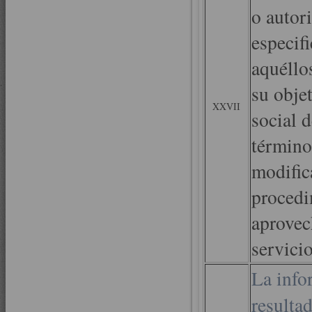
o autor
especifi
aquéllo
su obje
XXVII
social d
término
modific
procedi
aprovec
servici
La info
resulta