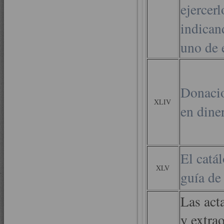
ejercerl
indican
uno de e
Donacio
XLIV
en dine
El catá
XLV
guía de
Las act
y extrao