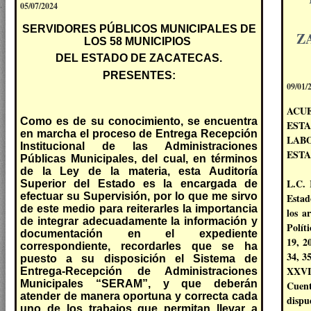
05/07/2024
SERVIDORES PÚBLICOS MUNICIPALES DE
Z
LOS 58 MUNICIPIOS
DEL ESTADO DE ZACATECAS.
PRESENTES:
09/01/
ACU
Como es de su conocimiento, se encuentra
EST
en marcha el proceso de Entrega Recepción
LAB
Institucional de las Administraciones
ESTA
Públicas Municipales, del cual, en términos
de la Ley de la materia, esta Auditoría
L.C.
Superior del Estado es la encargada de
efectuar su Supervisión, por lo que me sirvo
Estad
de este medio para reiterarles la importancia
los a
de integrar adecuadamente la información y
Polít
documentación en el expediente
19, 20
correspondiente, recordarles que se ha
34, 3
puesto a su disposición el Sistema de
XXVI 
Entrega-Recepción de Administraciones
Municipales “SERAM”, y que deberán
Cuent
atender de manera oportuna y correcta cada
dispu
uno de los trabajos que permitan llevar a