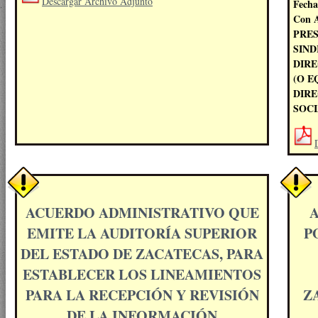
Descargar Archivo Adjunto
Fecha
Con A
PRES
SIND
DIRE
(O E
DIR
SOCI
ACUERDO ADMINISTRATIVO QUE
A
EMITE LA AUDITORÍA SUPERIOR
P
DEL ESTADO DE ZACATECAS, PARA
ESTABLECER LOS LINEAMIENTOS
PARA LA RECEPCIÓN Y REVISIÓN
Z
DE LA INFORMACIÓN