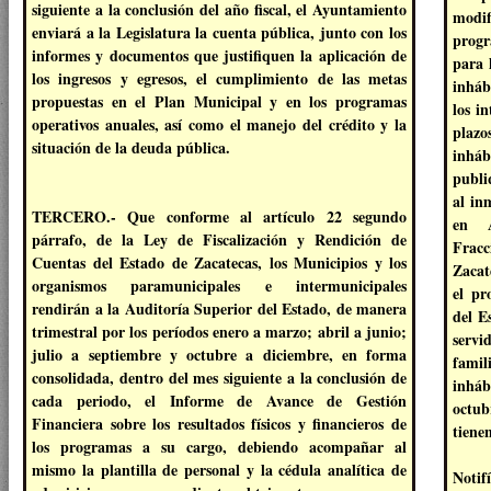
siguiente a la conclusión del año fiscal, el Ayuntamiento
modi
enviará a la Legislatura la cuenta pública, junto con los
progr
informes y documentos que justifiquen la aplicación de
para 
los ingresos y egresos, el cumplimiento de las metas
inháb
propuestas en el Plan Municipal y en los programas
los i
operativos anuales, así como el manejo del crédito y la
plazo
situación de la deuda pública.
inhá
publi
al in
TERCERO.- Que conforme al artículo 22 segundo
en A
párrafo, de la Ley de Fiscalización y Rendición de
Frac
Cuentas del Estado de Zacatecas, los Municipios y los
Zacat
organismos paramunicipales e intermunicipales
el pr
rendirán a la Auditoría Superior del Estado, de manera
del E
trimestral por los períodos enero a marzo; abril a junio;
servi
julio a septiembre y octubre a diciembre, en forma
famil
consolidada, dentro del mes siguiente a la conclusión de
inháb
cada periodo, el Informe de Avance de Gestión
octub
Financiera sobre los resultados físicos y financieros de
tiene
los programas a su cargo, debiendo acompañar al
mismo la plantilla de personal y la cédula analítica de
Notif