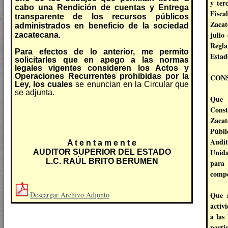
y ter
cabo una Rendición de cuentas y Entrega
Fisca
transparente de los recursos públicos
Zacat
administrados en beneficio de la sociedad
julio
zacatecana.
Regl
Para efectos de lo anterior, me permito
Estad
solicitarles que en apego a las normas
legales vigentes consideren los
Actos y
Operaciones Recurrentes prohibidas por la
CON
Ley
, los cuales
se enuncian en la Circular que
se adjunta.
Que 
Const
Zacat
Públi
Audit
A t e n t a m e n t e
Unida
AUDITOR SUPERIOR DEL ESTADO
L.C. RAÚL BRITO BERUMEN
para 
compe
Que a
Descargar Archivo Adjunto
activ
a las
parti