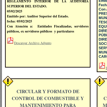
REGLAMENTO INTERIOR DE LA AUDITORÍA
Emit
Fech
SUPERIOR DEL ESTADO.
Con 
05/02/2025
PR
Emitido por: Auditor Superior del Estado.
MUN
fecha: 05/02/2025
TE
Con Atención a: Entidades Fiscalizadas, servidores
EQU
públicos, ex servidores públicos y particulares
DIR
PÚB
DIR
Descargar Archivo Adjunto
SOC
SER
MUN
CAR
CIRCULAR Y FORMATO DE
CONTROL DE COMBUSTIBLE Y
C
MANTENIMIENTO PARA
M