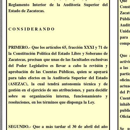
Que 
Reglamento Interior de la Auditoría Superior del
Const
Estado de Zacatecas.
Zacat
Públi
Audit
C O N S I D E R A N D O
Unida
para 
compe
PRIMERO.- Que los artículos 65, fracción XXXI y 71 de
la Constitución Política del Estado Libre y Soberano de
Que a
Zacatecas, precisan que unas de las facultades exclusivas
activ
del Poder Legislativo es llevar a cabo la revisión y
a las
aprobación de las Cuentas Públicas, quien se apoyará
parti
para tales efectos en la Auditoría Superior del Estado
ofic
(ASEZAC), la cual tendrá autonomía técnica y de
actua
gestión en el ejercicio de sus atribuciones, y para decidir
del P
sobre su organización interna, funcionamiento y
Cuent
resoluciones, en los términos que disponga la Ley.
inháb
publi
Ofici
SEGUNDO.- Que a más tardar el 30 de abril del año
Se p