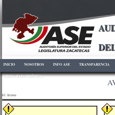
AUD
DE
INICIO
NOSOTROS
INFO ASE
TRANSPARENCIA
FIRMA ELECTRÓNICA
A
61 Avisos