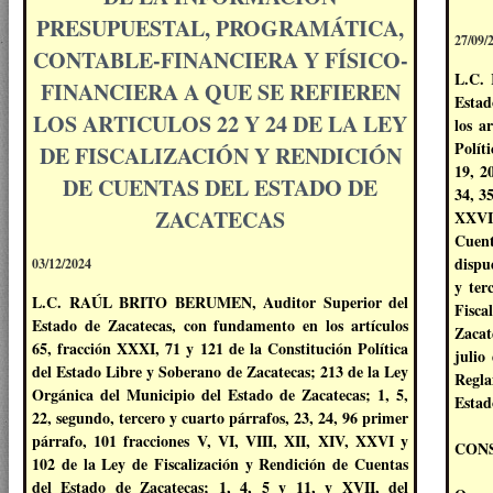
PRESUPUESTAL, PROGRAMÁTICA,
27/09/
CONTABLE-FINANCIERA Y FÍSICO-
L.C.
FINANCIERA A QUE SE REFIEREN
Estad
LOS ARTICULOS 22 Y 24 DE LA LEY
los a
Polít
DE FISCALIZACIÓN Y RENDICIÓN
19, 20
DE CUENTAS DEL ESTADO DE
34, 3
ZACATECAS
XXVI 
Cuent
dispu
03/12/2024
y ter
L.C. RAÚL BRITO BERUMEN, Auditor Superior del
Fisca
Estado de Zacatecas, con fundamento en los artículos
Zacat
65, fracción XXXI, 71 y 121 de la Constitución Política
julio
del Estado Libre y Soberano de Zacatecas; 213 de la Ley
Regl
Orgánica del Municipio del Estado de Zacatecas; 1, 5,
Estad
22, segundo, tercero y cuarto párrafos, 23, 24, 96 primer
párrafo, 101 fracciones V, VI, VIII, XII, XIV, XXVI y
CON
102 de la Ley de Fiscalización y Rendición de Cuentas
del Estado de Zacatecas; 1, 4, 5 y 11, y XVII, del