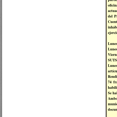
ofic
actua
del P
Cuent
inháb
ejerci
Lunes
Lunes
Vier
SUTSE
Lunes
artíc
Rendi
74 fr
habil
Se ha
Ambo
muni
docum